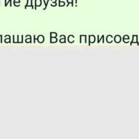
х сохранения конфиденциальности имена
в отзывах, оста
вами в личной переписке, удалены нами намеренно.